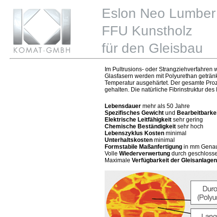
Im Pultrusions- oder Strangziehverfahren 
Glasfasern werden mit Polyurethan geträn
Temperatur ausgehärtet. Der gesamte Pro
gehalten. Die natürliche Fibrinstruktur des
Lebensdauer
mehr als 50 Jahre
Spezifisches Gewicht
und
Bearbeitbarke
Elektrische Leitfähigkeit
sehr gering
Chemische Beständigkeit
sehr hoch
Lebenszyklus Kosten
minimal
Unterhaltskosten
minimal
Formstabile Maßanfertigung
in mm Genau
Volle
Wiederverwertung
durch geschlossen
Maximale
Verfügbarkeit der Gleisanlagen