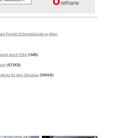
am Projekt Zollamtsbrücke in Wien
hland durch EBA
(1MB)
holz
(623KB)
tholz für den Gleisbau
(586KB)