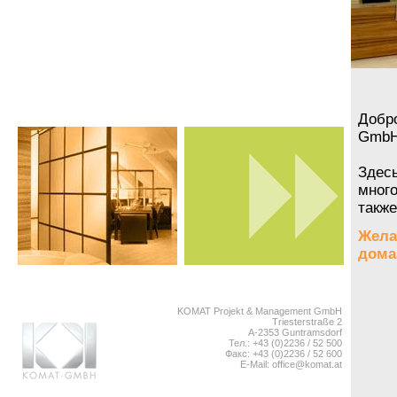
Добр
GmbH
Здес
мног
также
Жела
дома
KOMAT Projekt & Management GmbH
Triesterstraße 2
A-2353 Guntramsdorf
Тел.: +43 (0)2236 / 52 500
Факс: +43 (0)2236 / 52 600
E-Mail:
office@komat.at