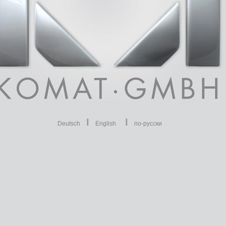
I
I
Deutsch
English
по-русски