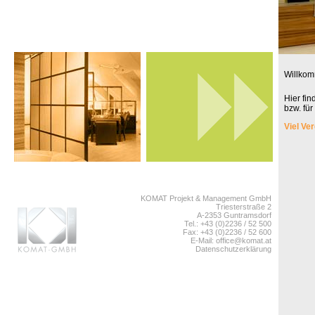
Willkom
Hier fi
bzw. fü
Viel Ve
KOMAT Projekt & Management GmbH
Triesterstraße 2
A-2353 Guntramsdorf
Tel.: +43 (0)2236 / 52 500
Fax: +43 (0)2236 / 52 600
E-Mail:
office@komat.at
Datenschutzerklärung