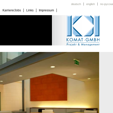
deutsch
english
по-русски
Karriere/Jobs
Links
Impressum