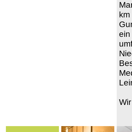
Man
km 
Gun
ein
umf
Nie
Bes
Med
Lei
Wir