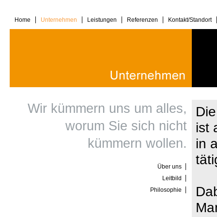
Home
Unternehmen
Leistungen
Referenzen
Kontakt/Standort
Wir kümmern uns um alles,
Di
worum Sie sich nicht
ist
in 
kümmern wollen.
täti
Über uns
Leitbild
Dab
Philosophie
Man