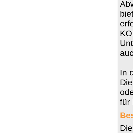
Abw
bie
erf
KOM
Un
auc
In 
Die
ode
für
Be
Die