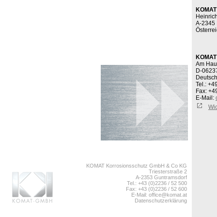
KOMAT 
Heinric
A-2345 
Österre
KOMAT 
Am Haup
D-0623
Deutsch
Tel.: +4
Fax: +4
E-Mail:
Wic
KOMAT Korrosionsschutz GmbH & Co KG
Triesterstraße 2
A-2353 Guntramsdorf
Tel.: +43 (0)2236 / 52 500
Fax: +43 (0)2236 / 52 600
E-Mail:
office@komat.at
Datenschutzerklärung