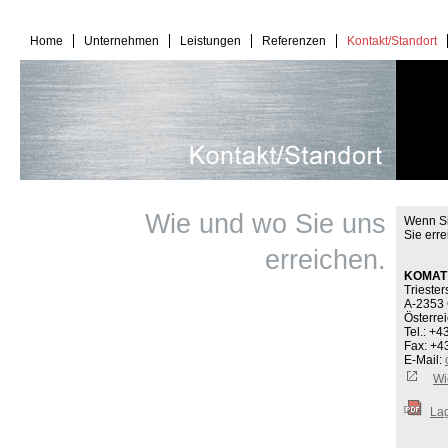
Home
Unternehmen
Leistungen
Referenzen
Kontakt/Standort
Wie und wo Sie uns
Wenn Si
Sie erre
erreichen.
KOMAT 
Triester
A-2353 
Österre
Tel.: +4
Fax: +4
E-Mail:
Wi
La