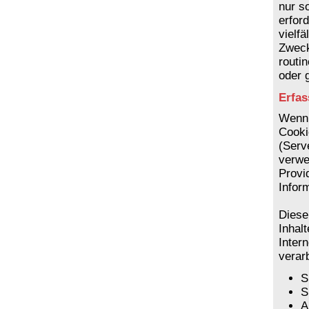
nur s
erfor
vielfä
Zweck
routi
oder 
Erfas
Wenn 
Cooki
(Serv
verwe
Provi
Infor
Diese
Inhal
Inter
verarb
S
S
A