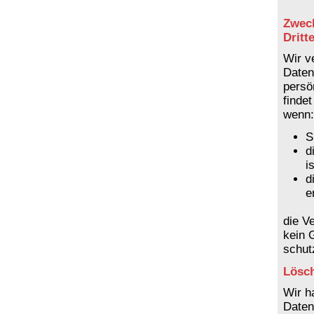
Zweck
Dritt
Wir v
Daten
persö
findet
wenn:
S
d
is
d
e
die V
kein 
schut
Lösch
Wir h
Daten