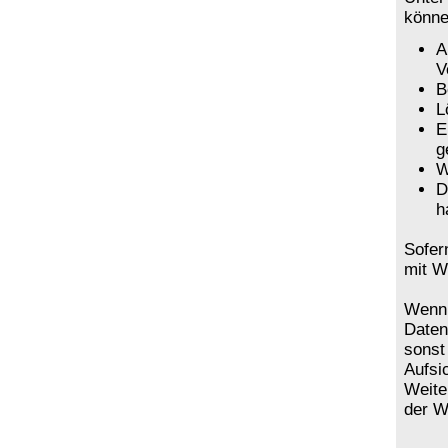
könne
A
V
B
L
E
g
W
D
h
Sofer
mit W
Wenn 
Daten
sonst
Aufsi
Weite
der W