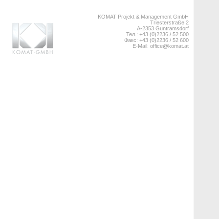
KOMAT Projekt & Management GmbH
Triesterstraße 2
A-2353 Guntramsdorf
Тел.: +43 (0)2236 / 52 500
Факс: +43 (0)2236 / 52 600
E-Mail:
office@komat.at