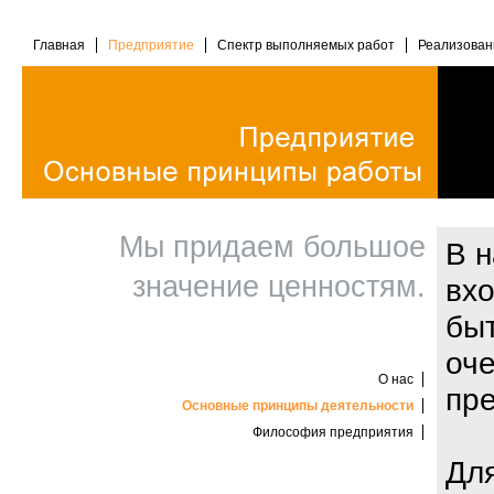
Главная
Предприятие
Спектр выполняемых работ
Реализован
Мы придаем большое
В 
значение ценностям.
вхо
бы
оче
О нас
пре
Основные принципы деятельности
Философия предприятия
Для