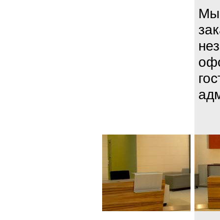
Мы 
зак
нез
оф
го
адм