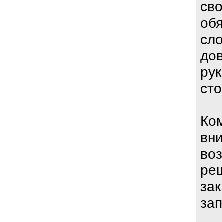
св
обя
сло
до
рук
сто
Ко
вн
воз
ре
зак
за